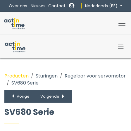
Overslaan naar inhoud
Nederlands (BE)
Over ons
Nieuws
Contact
Producten
Sturingen
Regelaar voor servomotor
SV680 Serie
SV680 Serie
SV660 Serie
Vorige
Volgende
SV670 Serie
IS810 Serie
SV680 Serie
IS620 Serie