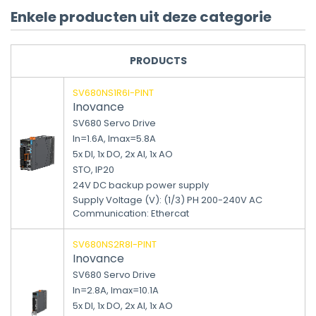
Enkele producten uit deze categorie
PRODUCTS
SV680NS1R6I-PINT
Inovance
SV680 Servo Drive
In=1.6A, Imax=5.8A
5x DI, 1x DO, 2x AI, 1x AO
STO, IP20
24V DC backup power supply
Supply Voltage (V)
:
(1/3) PH 200-240V AC
Communication
:
Ethercat
SV680NS2R8I-PINT
Inovance
SV680 Servo Drive
In=2.8A, Imax=10.1A
5x DI, 1x DO, 2x AI, 1x AO