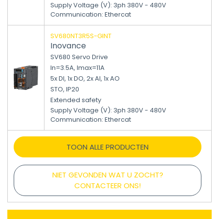
Supply Voltage (V)
:
3ph 380V - 480V
Communication
:
Ethercat
SV680NT3R5S-GINT
Inovance
SV680 Servo Drive
In=3.5A, Imax=11A
5x DI, 1x DO, 2x AI, 1x AO
STO, IP20
Extended safety
Supply Voltage (V)
:
3ph 380V - 480V
Communication
:
Ethercat
TOON ALLE PRODUCTEN
NIET GEVONDEN WAT U ZOCHT?
CONTACTEER ONS!