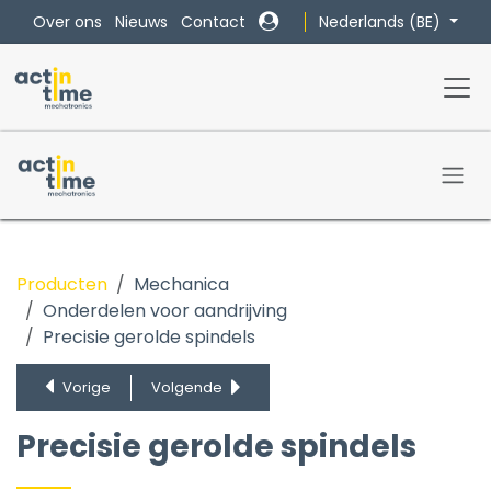
Overslaan naar inhoud
Nederlands (BE)
Over ons
Nieuws
Contact
Producten
Mechanica
Onderdelen voor aandrijving
Kogelomloopspindels
Precisie gerolde spindels
Precisie gerolde spindels
Tandwiel en ketting
Vorige
Volgende
Tandriem en poelie
Tandheugel en tandwiel
Precisie gerolde spindels