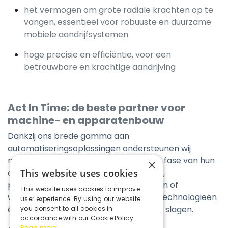
het vermogen om grote radiale krachten op te
vangen, essentieel voor robuuste en duurzame
mobiele aandrijfsystemen
hoge precisie en efficiëntie, voor een
betrouwbare en krachtige aandrijving
Act In Time: de beste partner voor
machine- en apparatenbouw
Dankzij ons brede gamma aan
automatiseringsoplossingen ondersteunen wij
machinebouwers en ingenieurs bij elke fase van hun
×
ontwikkeling. Of het nu gaat om robots,
This website uses cookies
portaalsystemen, grijpers, aandrijvingen of
This website uses cookies to improve
wielaandrijvingen, wij bieden de beste technologieën
user experience. By using our website
én de expertise om uw project te laten slagen.
you consent to all cookies in
accordance with our Cookie Policy.
Read more