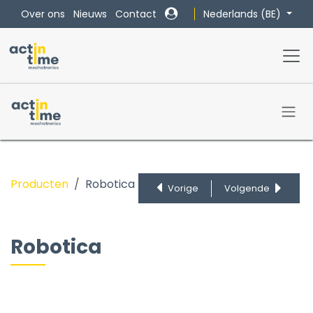
Overslaan naar inhoud
Nederlands (BE)
Over ons
Nieuws
Contact
Producten
Robotica
Vorige
Volgende
Robotica