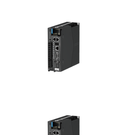
Regelaar voor stappenmotor
Regelaar voor borstelloze DC motor
Regelaar voor DC motor
Koppelregeling
Sensoren & Displays