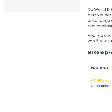
De World K 
betrouwbare
enkelfasige 
reductiekast
Voor de dri
van 6W tot 
Enkele pr
PRODUCT
4GN18SA
Orientalmot