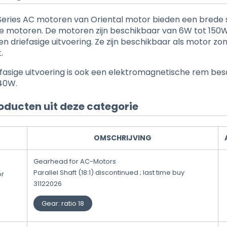
Series AC motoren van Oriental motor bieden een brede 
 motoren. De motoren zijn beschikbaar van 6W tot 150W
en driefasige uitvoering. Ze zijn beschikbaar als motor zo
.
efasige uitvoering is ook een elektromagnetische rem be
40W.
oducten uit deze categorie
OMSCHRIJVING
Gearhead for AC-Motors
Parallel Shaft (18:1) discontinued ; last time buy
or
31122026
Gear
:
ratio 18