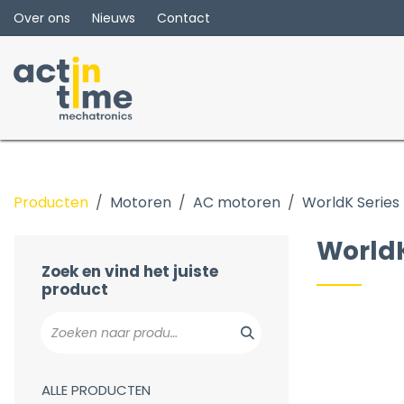
Overslaan naar inhoud
Over ons
Nieuws
Contact
Producten
Motoren
AC motoren
WorldK Series
WorldK Series
KIIS Series
WorldK
Washdown motoren
Zoek en vind het juiste
product
ALLE PRODUCTEN