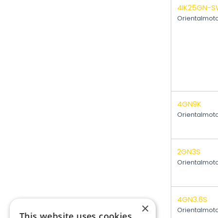
4IK25GN-S
Orientalmot
4GN9K
Orientalmot
2GN3S
Orientalmot
4GN3.6S
×
Orientalmot
This website uses cookies