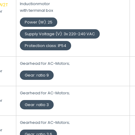
Inductionmotor
W2T
with terminal box
or
Power (W)
:
25
Supply Voltage (V)
:
3x 220-240 VAC
Protection class
:
IP54
Gearhead for AC-Motors;
or
Gear
:
ratio 9
Gearhead for AC-Motors;
or
Gear
:
ratio 3
Gearhead for AC-Motors;
or
Gear
:
ratio 3.6