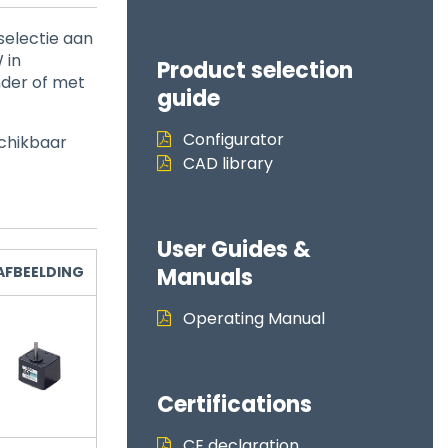
selectie aan
 in
Product selection
nder of met
guide
Configurator
schikbaar
CAD library
User Guides &
AFBEELDING
Manuals
Operating Manual
Certifications
CE declaration