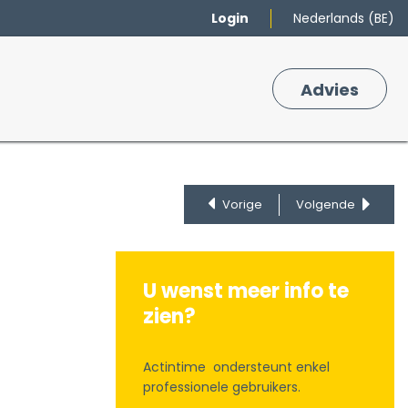
Login
Nederlands (BE)
Merken
Winkelmand
Adv
​ies
0
Vorige
Volgende
U wenst meer info te
zien?
Actintime ondersteunt enkel
professionele gebruikers.