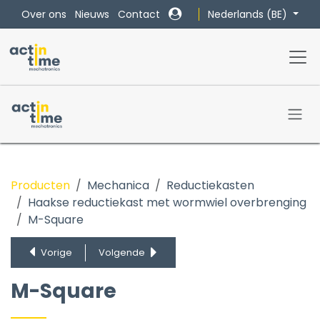
Overslaan naar inhoud
Nederlands (BE)
Over ons
Nieuws
Contact
Producten
Mechanica
Reductiekasten
Haakse reductiekast met wormwiel overbrenging
Round
M-Square
M-Square
VFD serie - ALU
Vorige
Volgende
VFN serie - RVS
M-Square