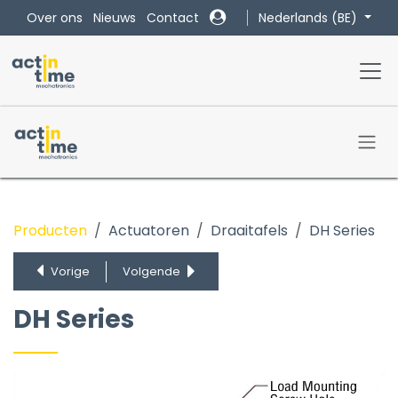
Overslaan naar inhoud
Nederlands (BE)
Over ons
Nieuws
Contact
Producten
Actuatoren
Draaitafels
DH Series
DGII Series
DH Series
Vorige
Volgende
DH Series