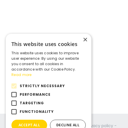
×
This website uses cookies
This website uses cookies to improve
user experience. By using our website
you consent to all cookies in
accordance with our Cookie Policy.
Read more
STRICTLY NECESSARY
PERFORMANCE
TARGETING
FUNCTIONALITY
ACCEPT ALL
DECLINE ALL
© Copyright
2026
- Act in Time -
Privacy policy
-