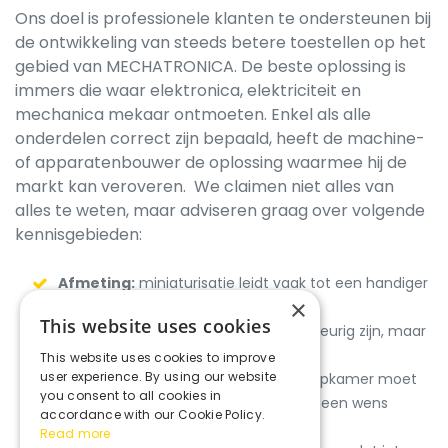
Ons doel is professionele klanten te ondersteunen bij
de ontwikkeling van steeds betere toestellen op het
gebied van MECHATRONICA. De beste oplossing is
immers die waar elektronica, elektriciteit en
mechanica mekaar ontmoeten. Enkel als alle
onderdelen correct zijn bepaald, heeft de machine-
of apparatenbouwer de oplossing waarmee hij de
markt kan veroveren. We claimen niet alles van
alles te weten, maar adviseren graag over volgende
kennisgebieden:
Afmeting:
miniaturisatie leidt vaak tot een handiger
×
toestel.
This website uses cookies
Precisie:
soms moet iets heel nauwkeurig zijn, maar
hoe bereik je dat juist?
This website uses cookies to improve
user experience. By using our website
Geluidsniveau:
niet alleen in de slaapkamer moet
you consent to all cookies in
het stil zijn, ook in een labo is dit vaak een wens
accordance with our Cookie Policy.
bijvoorbeeld
Read more