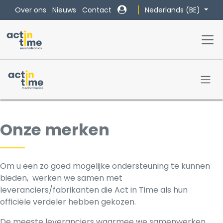
Overslaan naar inhoud
Nederlands (BE)
Over ons
Nieuws
Contact
Onze merken
Om u een zo goed mogelijke ondersteuning te kunnen
bieden, werken we samen met
leveranciers/fabrikanten die Act in Time als hun
officiële verdeler hebben gekozen.
De meeste leveranciers waarmee we samenwerken