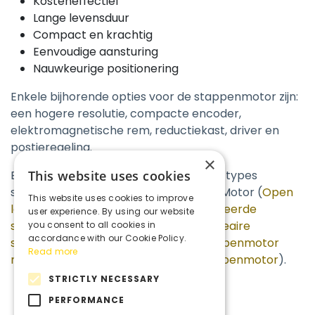
Kosteneffectief
Lange levensduur
Compact en krachtig
Eenvoudige aansturing
Nauwkeurige positionering
Enkele bijhorende opties voor de stappenmotor zijn:
een hogere resolutie, compacte encoder,
elektromagnetische rem, reductiekast, driver en
postieregeling.
×
Bij Act in Time bieden we verschillende types
This website uses cookies
stappenmotor van het merk Oriental Motor (
Open
This website uses cookies to improve
loop
en
closed loop
), JVL (
zie Geïntegreerde
user experience. By using our website
stappenmotoren
), HaydonKerk (
zie lineaire
you consent to all cookies in
accordance with our Cookie Policy.
stappenmotoren
) en Unimotion (
Stappenmotor
Read more
met encoder
en
Actuatoren met stappenmotor
).
STRICTLY NECESSARY
PERFORMANCE