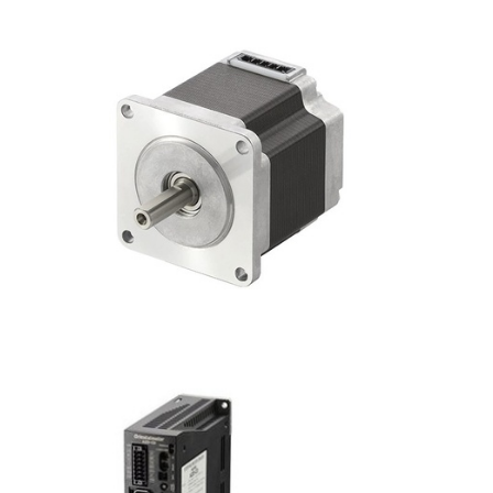
Stappenmotoren
Servomotoren
Motoren met opgebouwde sturing