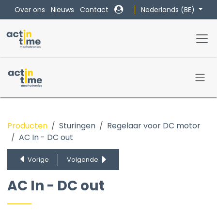
Overslaan naar inhoud
Nederlands (BE)
Over ons
Nieuws
Contact
Producten
Sturingen
Regelaar voor DC motor
AC In - DC out
EM DC Series
AC In - DC out
Vorige
Volgende
C2 Series
AC In - DC out