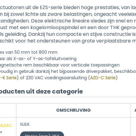
actuatoren uit de EZS-serie bieden hoge prestaties, van l
 bij zowel lichte als zware belastingen, ongeacht veelei
andigheden. Deze elektrische lineaire sledes zijn snel en 
gerust met een kogelomloopspindel en een door THK gepr
s geleiding. Dankzij hun compacte en stijve constructie is
eschikt voor het ondersteunen van grote verplaatsbare m
tes van 50 mm tot 800 mm
ar als X-as- of Y-as-tafeluitvoering
gnetische rem beschikbaar voor verticale toepassingen
oudig in gebruik dankzij het bijpassende driverpakket, beschikba
-K Serie
) of 230 VAC voedingsaansluiting (
AZD-C Serie
)
oducten uit deze categorie
OMSCHRIJVING
SLIDE
5AZAC
or