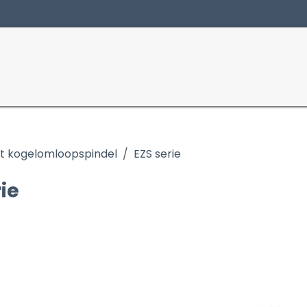
Producten
Sectoren
et kogelomloopspindel
EZS serie
rie