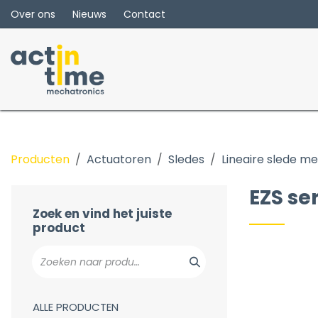
Overslaan naar inhoud
Over ons
Nieuws
Contact
Producten
Actuatoren
Sledes
Lineaire slede m
MGBS series
GKS series
EZS se
EZS serie
Zoek en vind het juiste
MTV series
product
CTV series
ALLE PRODUCTEN