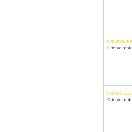
EZSM6E010
Orientalmot
EZSM3LE01
Orientalmot