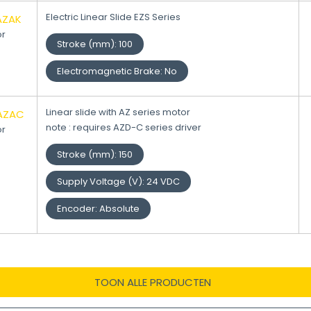
Electric Linear Slide EZS Series
AZAK
or
Stroke (mm)
:
100
Electromagnetic Brake
:
No
Linear slide with AZ series motor
AZAC
note : requires AZD-C series driver
or
Stroke (mm)
:
150
Supply Voltage (V)
:
24 VDC
Encoder
:
Absolute
TOON ALLE PRODUCTEN