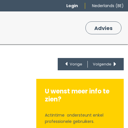
Login
Nederlands (BE)
Merken
Winkelmand
Adv
​ies
0
Vorige
Volgende
U wenst meer info te
zien?
Actintime ondersteunt enkel
professionele gebruikers.