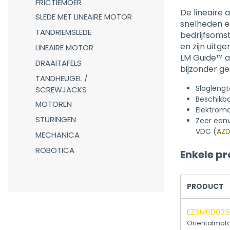
FRICTIEMOER
De lineaire 
SLEDE MET LINEAIRE MOTOR
snelheden en
TANDRIEMSLEDE
bedrijfsomst
en zijn uit
LINEAIRE MOTOR
LM Guide™ al
DRAAITAFELS
bijzonder g
TANDHEUGEL /
Slagleng
SCREWJACKS
Beschikba
MOTOREN
Elektroma
STURINGEN
Zeer eenv
VDC (
AZD
MECHANICA
ROBOTICA
Enkele pr
PRODUCT
EZSM6D03
Orientalmot