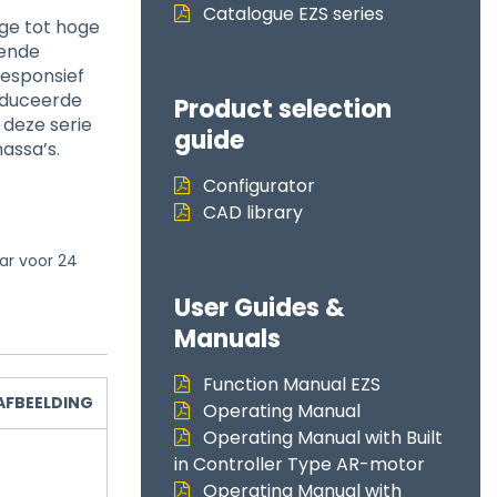
Catalogue EZS series
age tot hoge
sende
responsief
oduceerde
Product selection
 deze serie
guide
assa’s.
Configurator
CAD library
ar voor 24
User Guides &
Manuals
Function Manual EZS
AFBEELDING
Operating Manual
Operating Manual with Built
in Controller Type AR-motor
Operating Manual with