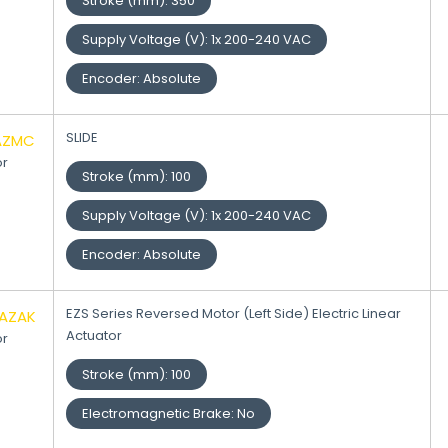
Stroke (mm)
:
350
Supply Voltage (V)
:
1x 200-240 VAC
Encoder
:
Absolute
SLIDE
AZMC
or
Stroke (mm)
:
100
Supply Voltage (V)
:
1x 200-240 VAC
Encoder
:
Absolute
EZS Series Reversed Motor (Left Side) Electric Linear
0AZAK
Actuator
or
Stroke (mm)
:
100
Electromagnetic Brake
:
No