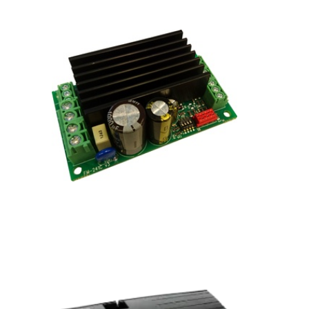
Regelaar voor stappenmotor
Regelaar voor borstelloze DC motor
Regelaar voor DC motor
Koppelregeling
Sensoren & Displays