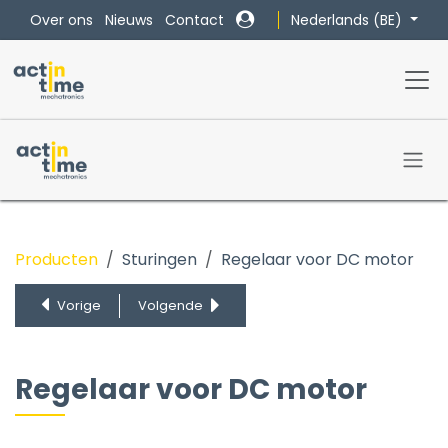
Overslaan naar inhoud
Nederlands (BE)
Over ons
Nieuws
Contact
Producten
Sturingen
Regelaar voor DC motor
PLC en Motion Controller
Frequentieregelaars
Vorige
Volgende
Regelaar voor servomotor
Regelaar voor stappenmotor
Regelaar voor borstelloze DC motor
Regelaar voor DC motor
PLC en Motion Controller
Regelaar voor DC motor
Frequentieregelaars
Koppelregeling
Regelaar voor servomotor
Sensoren & Displays