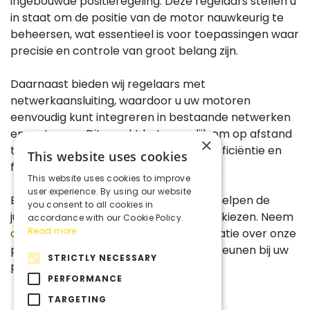
ingebouwde positieregeling. Deze regelaars stellen u
in staat om de positie van de motor nauwkeurig te
beheersen, wat essentieel is voor toepassingen waar
precisie en controle van groot belang zijn.
Daarnaast bieden wij regelaars met
netwerkaansluiting, waardoor u uw motoren
eenvoudig kunt integreren in bestaande netwerken
en systemen. Dit maakt het mogelijk om op afstand
×
te monitoren en te besturen, wat de efficiëntie en
This website uses cookies
flexibiliteit van uw processen verhoogt.
This website uses cookies to improve
user experience. By using our website
Bij Act in Time staan we klaar om u te helpen de
you consent to all cookies in
juiste regelaar voor uw DC motoren te kiezen. Neem
accordance with our Cookie Policy.
Read more
contact
met ons op voor meer informatie over onze
producten en hoe wij u kunnen ondersteunen bij uw
STRICTLY NECESSARY
projecten.
PERFORMANCE
TARGETING