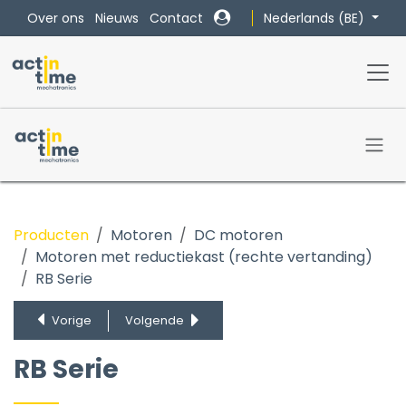
Overslaan naar inhoud
Nederlands (BE)
Over ons
Nieuws
Contact
Producten
Motoren
DC motoren
Motoren met reductiekast (rechte vertanding)
RA Serie
RB Serie
RB Serie
Vorige
Volgende
RB Serie