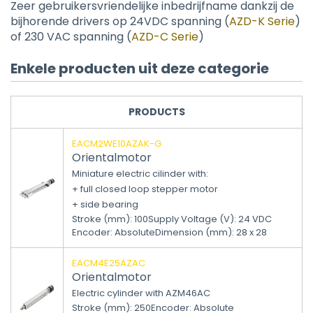
Zeer gebruikersvriendelijke inbedrijfname dankzij de
bijhorende drivers op 24VDC spanning (
AZD-K Serie
)
of 230 VAC spanning (
AZD-C Serie
)
Enkele producten uit deze categorie
PRODUCTS
EACM2WE10AZAK-G
Orientalmotor
Miniature electric cilinder with:
+ full closed loop stepper motor
+ side bearing
Stroke (mm)
:
100
Supply Voltage (V)
:
24 VDC
Encoder
:
Absolute
Dimension (mm)
:
28 x 28
EACM4E25AZAC
Orientalmotor
Electric cylinder with AZM46AC
Stroke (mm)
:
250
Encoder
:
Absolute