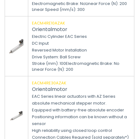
Electromagnetic Brake
:
No
Linear Force (N)
:
200
Linear Speed (mm/s)
:
300
EACM4RE10AZAK
Orientalmotor
Electric Cylinder EAC Series
DC Input
Reversed Motor Installation
Drive System: Ball Screw
Stroke (mm)
:
100
Electromagnetic Brake
:
No
Linear Force (N)
:
200
EACM4RE30AZAK
Orientalmotor
EAC Series linear actuators with AZ Series
absolute mechanical stepper motor.
Equipped with battery-free absolute encoder
Positioning information can be known without a
sensor
High reliability using closed loop control
Connection Cables Required (sold separately*)