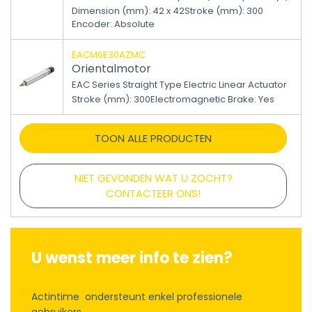
Dimension (mm)
:
42 x 42
Stroke (mm)
:
300
Encoder
:
Absolute
EACM6E30AZMC
Orientalmotor
EAC Series Straight Type Electric Linear Actuator
Stroke (mm)
:
300
Electromagnetic Brake
:
Yes
TOON ALLE PRODUCTEN
NIET GEVONDEN WAT U ZOCHT?
CONTACTEER ONS!
U wenst meer info te zien?
Actintime ondersteunt enkel professionele