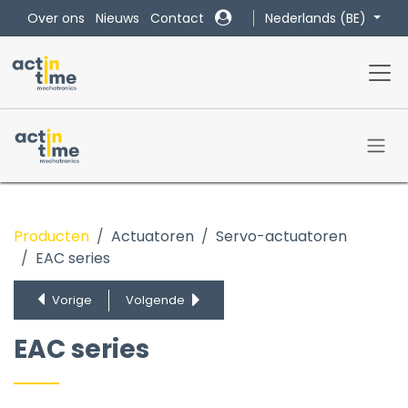
Overslaan naar inhoud
Nederlands (BE)
Over ons
Nieuws
Contact
Producten
Actuatoren
Servo-actuatoren
EAC series
EAC series
MCE series
Vorige
Volgende
MSCE series
PNCE series
EAC series