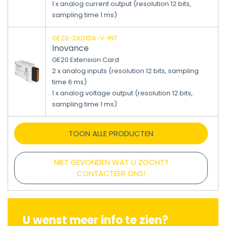
1 x analog current output (resolution 12 bits,
sampling time 1 ms)
GE20-2AD1DA-V-INT
Inovance
GE20 Extension Card
2 x analog inputs (resolution 12 bits, sampling
time 6 ms)
1 x analog voltage output (resolution 12 bits,
sampling time 1 ms)
TOON ALLE PRODUCTEN
NIET GEVONDEN WAT U ZOCHT?
CONTACTEER ONS!
U wenst meer info te zien?