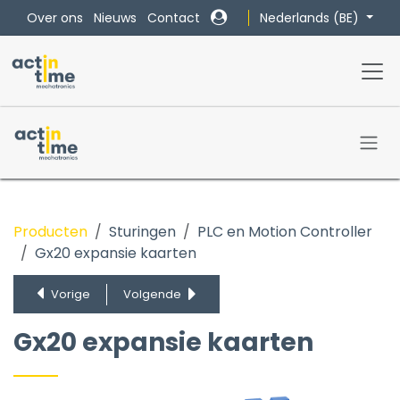
Overslaan naar inhoud
Nederlands (BE)
Over ons
Nieuws
Contact
Producten
Sturingen
PLC en Motion Controller
Gx20 expansie kaarten
Easy Serie
AM Serie
Vorige
Volgende
AC Serie
Gx20 expansie kaarten
Gx20 expansie kaarten