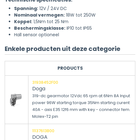
Spanning:
12V / 24V DC
Nominaal vermogen:
18W tot 250W
Koppel:
1,5Nm tot 25 Nm
Beschermingsklasse:
IP10 tot IP65
Hall sensor optioneel
Enkele producten uit deze categorie
PRODUCTS
31938452F00
Doga
319-dc gearmotor 12Vdc 65 rpm at 6Nm 8A Input
power 96W starting torque 35Nm starting curent
40A - axis E35 12f6 mm with key - connector fem.
Molex-T2 pin
11137613B00
DOGA