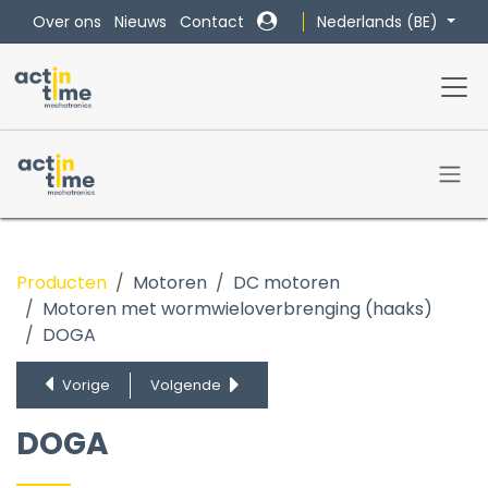
Overslaan naar inhoud
Nederlands (BE)
Over ons
Nieuws
Contact
Producten
Motoren
DC motoren
Motoren met wormwieloverbrenging (haaks)
DOGA
DOGA
WG Serie
Vorige
Volgende
DOGA