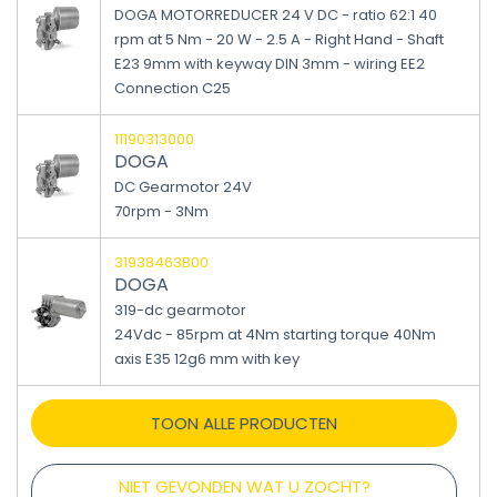
DOGA MOTORREDUCER 24 V DC - ratio 62:1 40
rpm at 5 Nm - 20 W - 2.5 A - Right Hand - Shaft
E23 9mm with keyway DIN 3mm - wiring EE2
Connection C25
11190313000
DOGA
DC Gearmotor 24V
70rpm - 3Nm
31938463B00
DOGA
319-dc gearmotor
24Vdc - 85rpm at 4Nm starting torque 40Nm
axis E35 12g6 mm with key
TOON ALLE PRODUCTEN
NIET GEVONDEN WAT U ZOCHT?