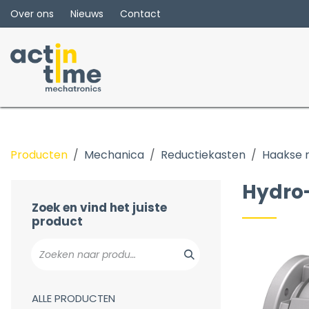
Overslaan naar inhoud
Over ons
Nieuws
Contact
Producten
Mechanica
Reductiekasten
Haakse r
Hydro-Mec
PW serie
Hydro
BVN serie - RVS
Zoek en vind het juiste
product
ALLE PRODUCTEN