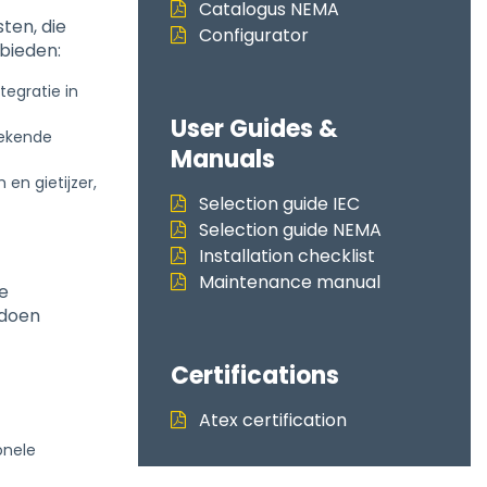
Catalogus NEMA
ten, die
Configurator
 bieden:
tegratie in
User Guides &
tekende
Manuals
en gietijzer,
Selection guide IEC
Selection guide NEMA
Installation checklist
Maintenance manual
e
ldoen
Certifications
Atex certification
onele