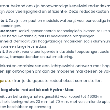
taat bekend om zijn hoogwaardige kegelwiel reductiekas
jn voor veelzijdigheid en efficiëntie. Deze reductiekasten
teit
: Ze zijn compact en modulair, wat zorgt voor eenvoudige in
oepassingen.
ndement
: Dankzij geavanceerde technologieën leveren ze uits
s en betrouwbaarheid, zelfs in veeleisende omgevingen.
amheid
: Gemaakt van hoogwaardige materialen zoals aluminium 
 voor een lange levensduur.
eit
: Geschikt voor uiteenlopende industriële toepassingen, zoals
ouw, transportbanden en automatisering.
iekasten combineren een lichtgewicht ontwerp met hog
 en zijn ontworpen om aan de moderne markteisen te vo
gurator
kan je de gepaste reductiekast samenstellen.
kegelwiel reductiekast Hydro-Mec:
eik van behuizingsmaten, geschikt voor koppel tot 4600Nm
d holle boringmaten: 20 mm tot 70 mm, met verschillende opti
ten beschikbaar op aanvraag.