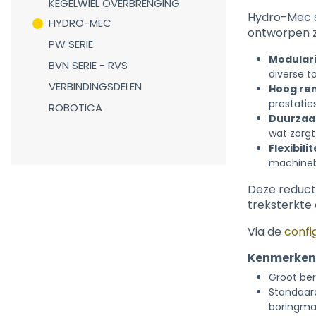
KEGELWIEL OVERBRENGING
Hydro-Mec s
HYDRO-MEC
ontworpen zi
PW SERIE
Modulari
BVN SERIE - RVS
diverse t
VERBINDINGSDELEN
Hoog re
prestatie
ROBOTICA
Duurza
wat zorgt
Flexibilit
machineb
Deze reduct
treksterkte
Via de
confi
Kenmerken 
Groot ber
Standaar
boringma