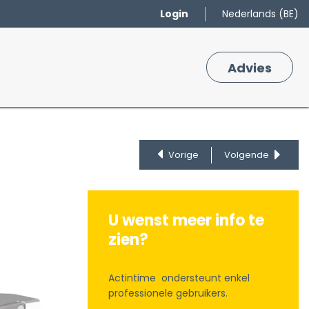
Login
Nederlands (BE)
Merken
Winkelmand
Adv
​ies
0
Vorige
Volgende
U wenst meer info te
zien?
Actintime ondersteunt enkel
professionele gebruikers.