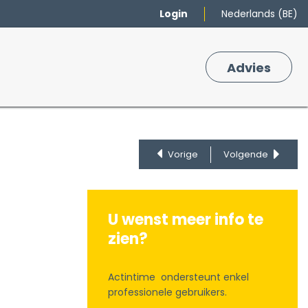
Login
Nederlands (BE)
Merken
Winkelmand
Adv
​ies
0
Vorige
Volgende
U wenst meer info te
zien?
Actintime ondersteunt enkel
professionele gebruikers.