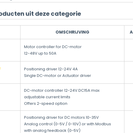
oducten uit deze categorie
OMSCHRIJVING
A
Motor controller for DC-motor
12-48V up to 50A
F
Positioning driver 12-24V 4A
Single DC-motor or Actuator driver
DC-motor controller 12-24V DC15A max
adjustable current limits
Offers 2-speed option
Positioning driver for DC motors 10-35V
Analog control (0-5V / 0-10V) or with Modbus
with analog feedback (0-5V)