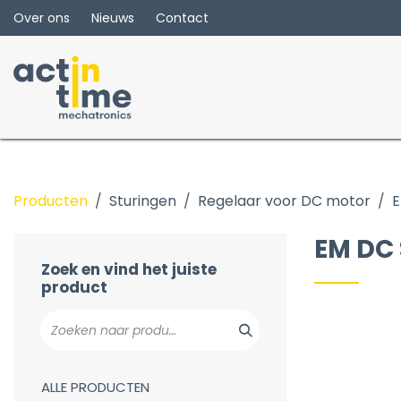
Overslaan naar inhoud
Over ons
Nieuws
Contact
Producten
Sturingen
Regelaar voor DC motor
E
EM DC Series
AC In - DC out
EM DC 
C2 Series
Zoek en vind het juiste
product
ALLE PRODUCTEN