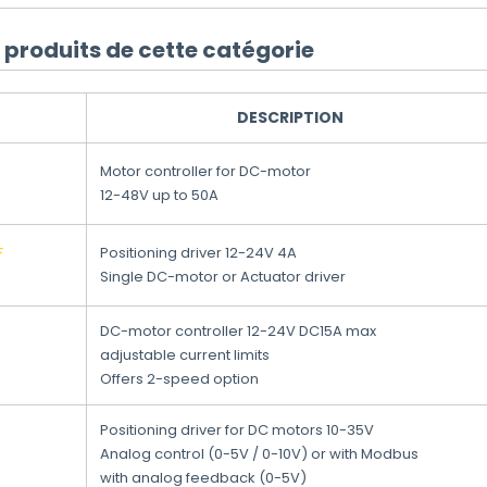
produits de cette catégorie
DESCRIPTION
Motor controller for DC-motor
12-48V up to 50A
F
Positioning driver 12-24V 4A
Single DC-motor or Actuator driver
DC-motor controller 12-24V DC15A max
adjustable current limits
Offers 2-speed option
Positioning driver for DC motors 10-35V
Analog control (0-5V / 0-10V) or with Modbus
with analog feedback (0-5V)