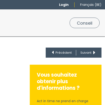
Login
Français (BE)
urs
Marques
Conseil
0
Précédent
Suivant
Vous souhaitez
obtenir plus
d'informations ?
Act in time ne prend en charge