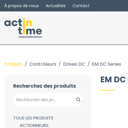
Se rendre au contenu
À propos de nous
Actualités
Contact
Produits
Contrôleurs
Drives DC
EM DC Series
EM DC Series
AC In - DC out
EM DC 
C2 Series
Recherchez des produits
TOUS LES PRODUITS
ACTIONNEURS