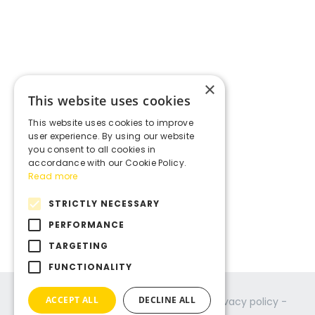
×
This website uses cookies
This website uses cookies to improve
user experience. By using our website
you consent to all cookies in
accordance with our Cookie Policy.
Read more
STRICTLY NECESSARY
PERFORMANCE
TARGETING
FUNCTIONALITY
ACCEPT ALL
DECLINE ALL
© Copyright
2026
- Act in Time -
Privacy policy
-