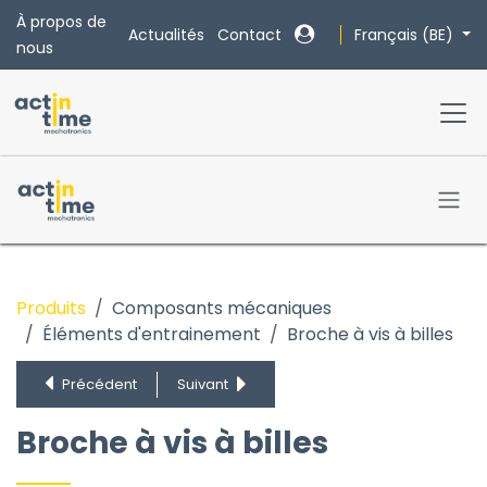
Se rendre au contenu
À propos de
Français (BE)
Actualités
Contact
nous
Produits
Composants mécaniques
Éléments d'entrainement
Broche à vis à billes
Broche à vis à billes
Vis sans fin
Précédent
Suivant
pignon et chaîne
Courroie de distribution et poulie
Broche à vis à billes
Crémaillère et pignon