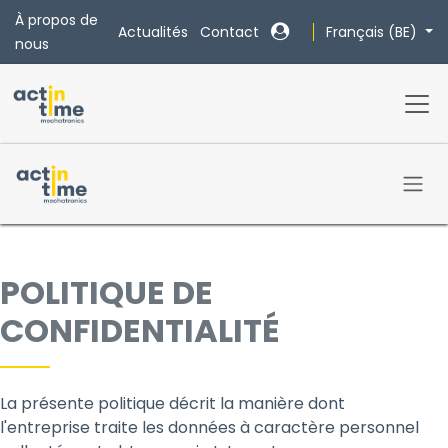
Se rendre au contenu
À propos de
Français (BE)
Actualités
Contact
nous
POLITIQUE DE
CONFIDENTIALITÉ
La présente politique décrit la manière dont
l'entreprise traite les données à caractère personnel