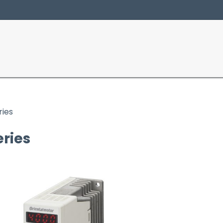
Produits
Secte
ries
eries