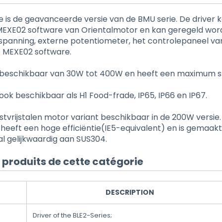
e is de geavanceerde versie van de BMU serie. De driver 
EXE02 software van Orientalmotor en kan geregeld wor
spanning, externe potentiometer, het controlepaneel van
de MEXE02 software.
 beschikbaar van 30W tot 400W en heeft een maximum s
ook beschikbaar als H1 Food-frade, IP65, IP66 en IP67.
estvrijstalen motor variant beschikbaar in de 200W versie.
heeft een hoge efficiëntie(IE5-equivalent) en is gemaak
aal gelijkwaardig aan SUS304.
produits de cette catégorie
DESCRIPTION
Driver of the BLE2-Series;