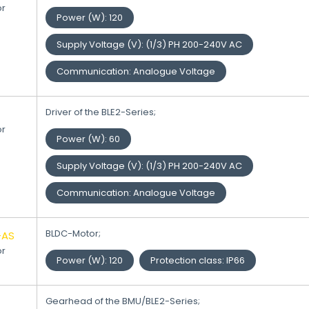
or
Power (W)
:
120
Supply Voltage (V)
:
(1/3) PH 200-240V AC
Communication
:
Analogue Voltage
Driver of the BLE2-Series;
or
Power (W)
:
60
Supply Voltage (V)
:
(1/3) PH 200-240V AC
Communication
:
Analogue Voltage
BLDC-Motor;
-AS
or
Power (W)
:
120
Protection class
:
IP66
Gearhead of the BMU/BLE2-Series;