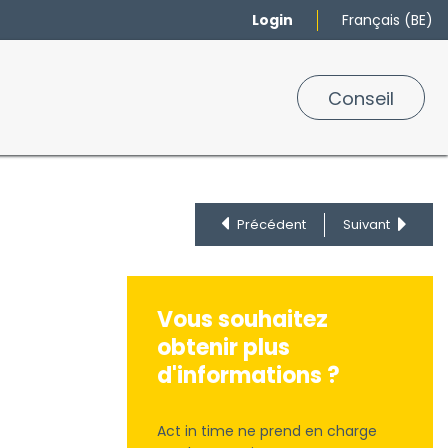
Login
Français (BE)
urs
Marques
Conseil
0
Précédent
Suivant
Vous souhaitez
obtenir plus
d'informations ?
Act in time ne prend en charge