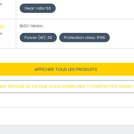
or
Gear
:
ratio 50
BLDC-Motor;
AS
or
Power (W)
:
30
Protection class
:
IP66
AFFICHER TOUS LES PRODUITS
IEN TROUVÉ DE CE QUE VOUS CHERCHIEZ ? CONTACTEZ-NOUS 