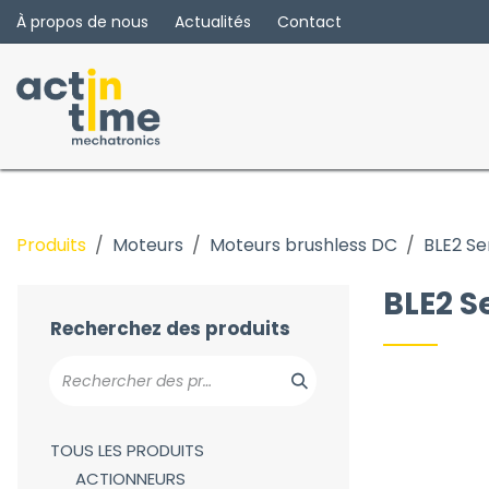
Se rendre au contenu
À propos de nous
Actualités
Contact
Produits
Moteurs
Moteurs brushless DC
BLE2 Se
BMU Series
BLE2 Series
BLE2 S
Séries BLS
Recherchez des produits
BLH Series
BLV-R Series
Séries SHY CC sans balais
Série SHY BL avec réducteur planétaire
TOUS LES PRODUITS
ACTIONNEURS