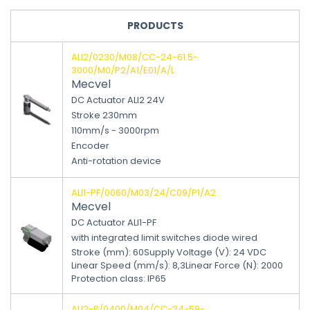
PRODUCTS
ALI2/0230/M08/CC-24-61.5-
3000/M0/P2/A1/E01/A/L
Mecvel
DC Actuator ALI2 24V
Stroke 230mm
110mm/s - 3000rpm
Encoder
Anti-rotation device
ALI1-PF/0060/M03/24/C09/P1/A2
Mecvel
DC Actuator ALI1-PF
with integrated limit switches diode wired
Stroke (mm)
:
60
Supply Voltage (V)
:
24 VDC
Linear Speed (mm/s)
:
8,3
Linear Force (N)
:
2000
Protection class
:
IP65
ALI2-P/0400/M04/CC-24-59-