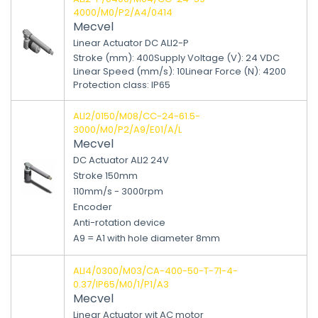
4000/M0/P2/A4/0414
Mecvel
Linear Actuator DC ALI2-P
Stroke (mm)
:
400
Supply Voltage (V)
:
24 VDC
Linear Speed (mm/s)
:
10
Linear Force (N)
:
4200
Protection class
:
IP65
ALI2/0150/M08/CC-24-61.5-
3000/M0/P2/A9/E01/A/L
Mecvel
DC Actuator ALI2 24V
Stroke 150mm
110mm/s - 3000rpm
Encoder
Anti-rotation device
A9 = A1 with hole diameter 8mm
ALI4/0300/M03/CA-400-50-T-71-4-
0.37/IP65/M0/1/P1/A3
Mecvel
Linear Actuator wit AC motor