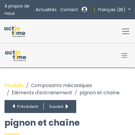
Se rendre au contenu
À propos de
Français (BE)
Actualités
Contact
nous
Produits
Composants mécaniques
Éléments d'entrainement
pignon et chaîne
Broche à vis à billes
Vis sans fin
Précédent
Suivant
pignon et chaîne
Courroie de distribution et poulie
pignon et chaîne
Crémaillère et pignon