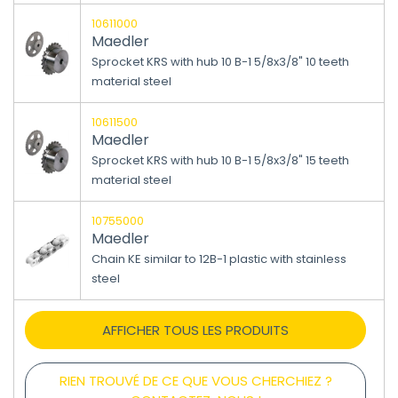
10611000
Maedler
Sprocket KRS with hub 10 B-1 5/8x3/8" 10 teeth
material steel
10611500
Maedler
Sprocket KRS with hub 10 B-1 5/8x3/8" 15 teeth
material steel
10755000
Maedler
Chain KE similar to 12B-1 plastic with stainless
steel
AFFICHER TOUS LES PRODUITS
RIEN TROUVÉ DE CE QUE VOUS CHERCHIEZ ?