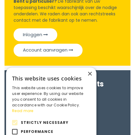
Bent u particulier?
De fabrikant van uw
toepassing beschikt waarschijnlijk over de nodige
onderdelen. We raden dan ook aan rechtstreeks
contact met de fabrikant op te nemen.
Inloggen
Account aanvragen
×
This website uses cookies
Brochures & Datasheets
This website uses cookies to improve
user experience. By using our website
Maedler e-catalogue
you consent to all cookies in
accordance with our Cookie Policy.
Read more
3D File
STRICTLY NECESSARY
PERFORMANCE