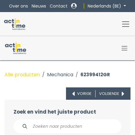
Overslaan naar inhoud
Nederlands (BE)
Over ons
Nieuws
Contact
Alle producten
Mechanica
62399412GR
VORIGE
VOLGENDE
Zoek en vind het juiste product