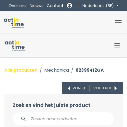
Overslaan naar inhoud
Nederlands (BE)
Over ons
Nieuws
Contact
Alle producten
Mechanica
62399412GA
VORIGE
VOLGENDE
Zoek en vind het juiste product