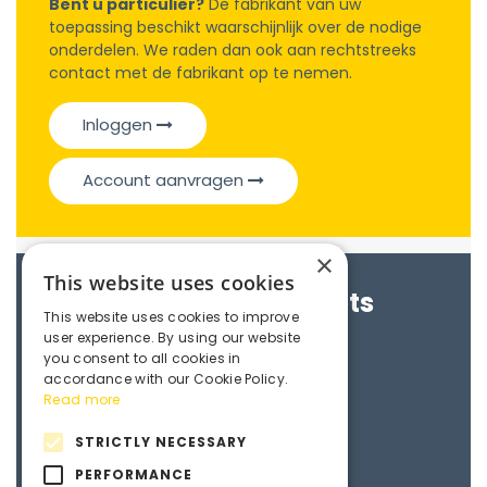
Bent u particulier?
De fabrikant van uw
toepassing beschikt waarschijnlijk over de nodige
onderdelen. We raden dan ook aan rechtstreeks
contact met de fabrikant op te nemen.
Inloggen
Account aanvragen
×
This website uses cookies
Brochures & Datasheets
This website uses cookies to improve
user experience. By using our website
Maedler e-catalogue
you consent to all cookies in
accordance with our Cookie Policy.
Read more
3D File
STRICTLY NECESSARY
PERFORMANCE