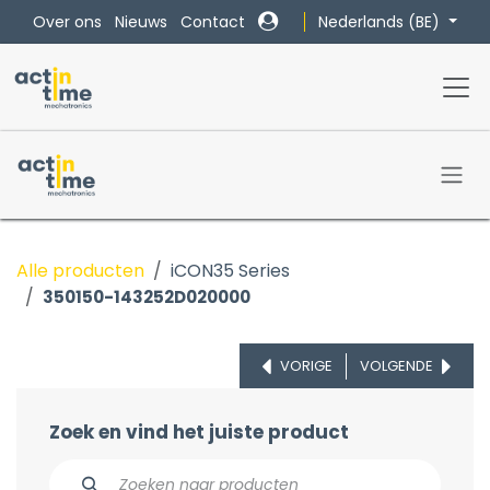
Overslaan naar inhoud
Nederlands (BE)
Over ons
Nieuws
Contact
Alle producten
iCON35 Series
350150-143252D020000
VORIGE
VOLGENDE
Zoek en vind het juiste product