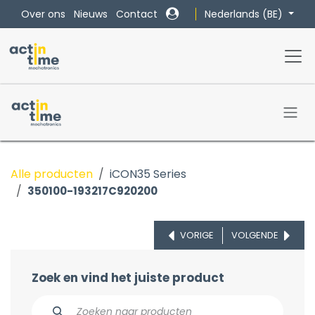
Overslaan naar inhoud
Nederlands (BE)
Over ons
Nieuws
Contact
Alle producten
iCON35 Series
350100-193217C920200
VORIGE
VOLGENDE
Zoek en vind het juiste product