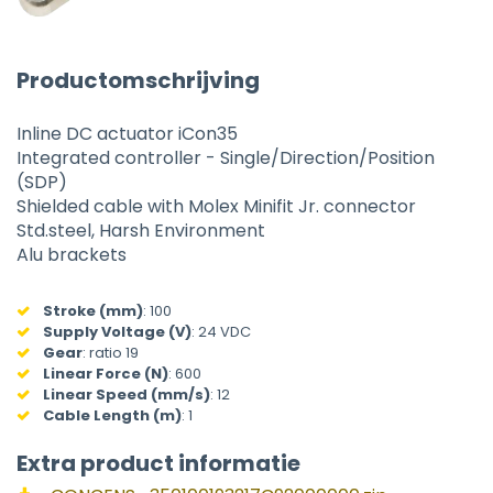
Productomschrijving
Inline DC actuator iCon35
Integrated controller - Single/Direction/Position
(SDP)
Shielded cable with Molex Minifit Jr. connector
Std.steel, Harsh Environment
Alu brackets
Stroke (mm)
:
100
Supply Voltage (V)
:
24 VDC
Gear
:
ratio 19
Linear Force (N)
:
600
Linear Speed (mm/s)
:
12
Cable Length (m)
:
1
Extra product informatie