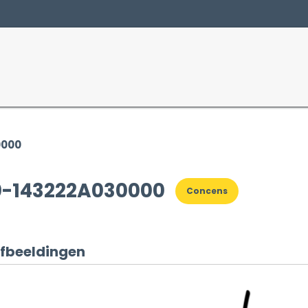
Producten
Sectoren
0000
0-143222A030000
Concens
fbeeldingen