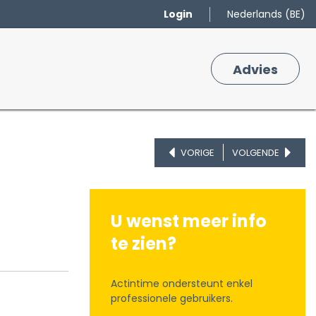
Login
Nederlands (BE)
Merken
Winkelmand
Adv
​ies
0
VORIGE
VOLGENDE
U wenst meer info
te zien?
Actintime ondersteunt enkel
professionele gebruikers.