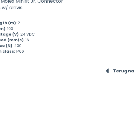
 Molex Minifit Jr. Connector
 w/ clevis
gth (m)
:
2
mm)
:
100
ltage (V)
:
24 VDC
eed (mm/s)
:
16
ce (N)
:
400
n class
:
IP66
Terug na