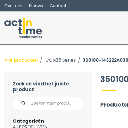
Overslaan naar inhoud
Over ons
Nieuws
Contact
Alle producten
iCON35 Series
350100-143222A03
35010
Zoek en vind het juiste
product
Producta
Categorieën
ALLE PRODUCTEN