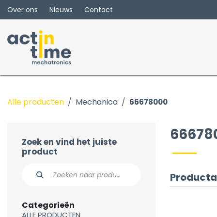
Overslaan naar inhoud
Over ons
Nieuws
Contact
Alle producten
Mechanica
66678000
66678
Zoek en vind het juiste
product
Producta
Categorieën
ALLE PRODUCTEN