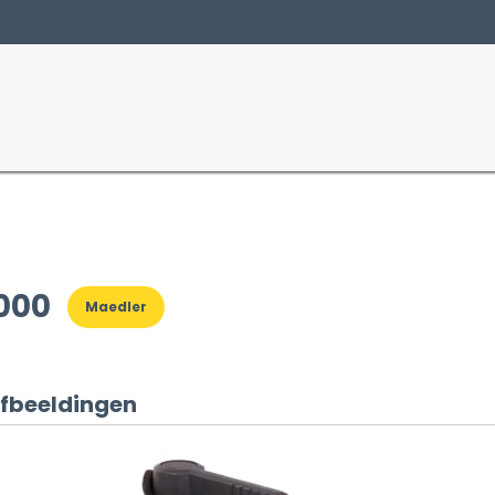
Producten
Sectoren
000
Maedler
fbeeldingen