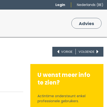
Login
Nederlands (BE)
Merken
Winkelmand
Adv
​ies
0
VORIGE
VOLGENDE
U wenst meer info
te zien?
Actintime ondersteunt enkel
professionele gebruikers.