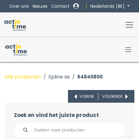
Overslaan naar inhoud
Nederlands (BE)
Over ons
Nieuws
Contact
Alle producten
Spline as
64840800
VORIGE
VOLGENDE
Zoek en vind het juiste product