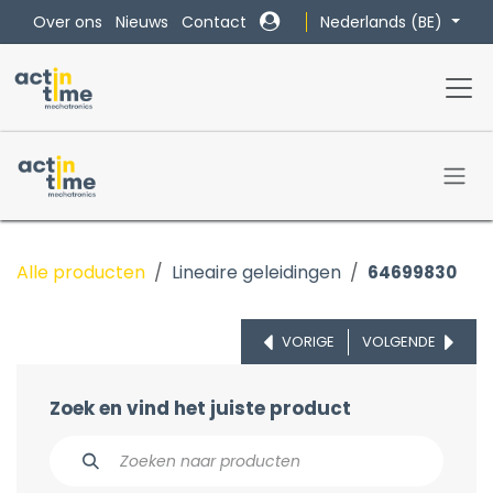
Overslaan naar inhoud
Nederlands (BE)
Over ons
Nieuws
Contact
Alle producten
Lineaire geleidingen
64699830
VORIGE
VOLGENDE
Zoek en vind het juiste product