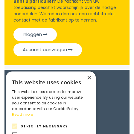
Bent u particulier?
De fabrikant van uw
toepassing beschikt waarschijnlijk over de nodige
onderdelen. We raden dan ook aan rechtstreeks
contact met de fabrikant op te nemen.
Inloggen
Account aanvragen
×
Catalogue
This website uses cookies
This website uses cookies to improve
user experience. By using our website
Linear guides
you consent to all cookies in
accordance with our Cookie Policy.
Read more
3D File
STRICTLY NECESSARY