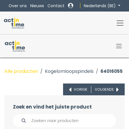
Overslaan naar inhoud
Nederlands (BE)
Over ons
Nieuws
Contact
Alle producten
Kogelomloopspindels
64016055
VORIGE
VOLGENDE
Zoek en vind het juiste product