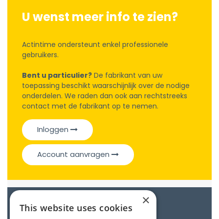
U wenst meer info te zien?
Actintime ondersteunt enkel professionele
gebruikers.
Bent u particulier?
De fabrikant van uw
toepassing beschikt waarschijnlijk over de nodige
onderdelen. We raden dan ook aan rechtstreeks
contact met de fabrikant op te nemen.
Inloggen
Account aanvragen
×
Catalogue
This website uses cookies