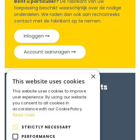
Bent u particulier?
De fabrikant van uw
toepassing beschikt waarschijnlijk over de nodige
onderdelen. We raden dan ook aan rechtstreeks
contact met de fabrikant op te nemen.
Inloggen
Account aanvragen
×
This website uses cookies
Brochures & Datasheets
This website uses cookies to improve
user experience. By using our website
Maedler e-catalogue
you consent to all cookies in
accordance with our Cookie Policy.
Read more
3D File
STRICTLY NECESSARY
PERFORMANCE