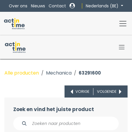
Overslaan naar inhoud
Nederlands (BE)
Over ons
Nieuws
Contact
Alle producten
Mechanica
63291600
VORIGE
VOLGENDE
Zoek en vind het juiste product