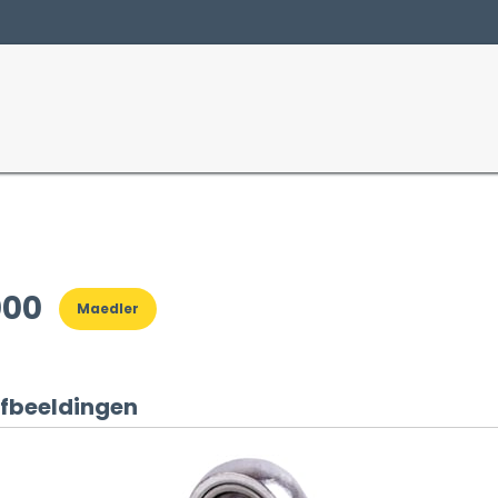
Producten
Sectoren
000
Maedler
fbeeldingen