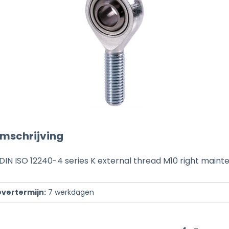
mschrijving
DIN ISO 12240-4 series K external thread M10 right main
evertermijn:
7
werkdagen