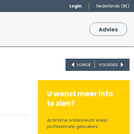
Login
Nederlands (BE)
Merken
Winkelmand
Adv
​ies
0
VORIGE
VOLGENDE
U wenst meer info
te zien?
Actintime ondersteunt enkel
professionele gebruikers.