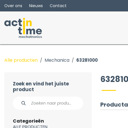
Overslaan naar inhoud
Over ons
Nieuws
Contact
Alle producten
Mechanica
63281000
63281
Zoek en vind het juiste
product
Producta
Categorieën
ALLE PRODUCTEN