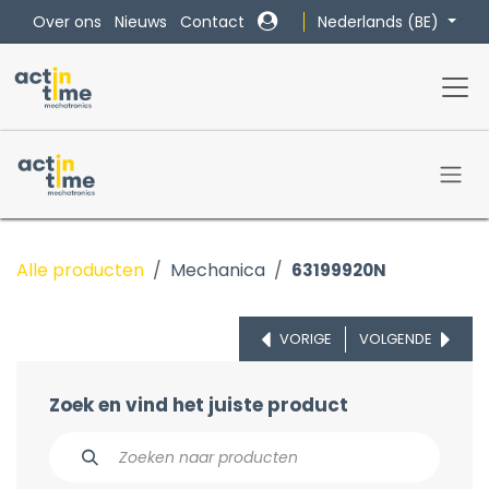
Overslaan naar inhoud
Nederlands (BE)
Over ons
Nieuws
Contact
Alle producten
Mechanica
63199920N
VORIGE
VOLGENDE
Zoek en vind het juiste product