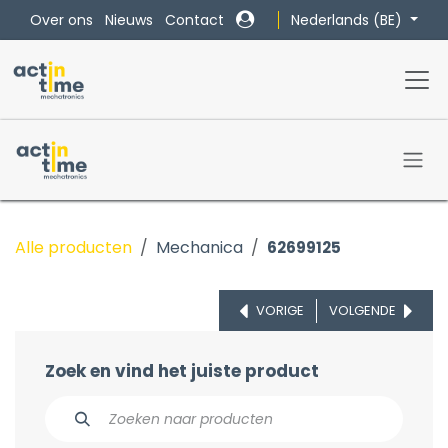
Overslaan naar inhoud
Nederlands (BE)
Over ons
Nieuws
Contact
Alle producten
Mechanica
62699125
VORIGE
VOLGENDE
Zoek en vind het juiste product