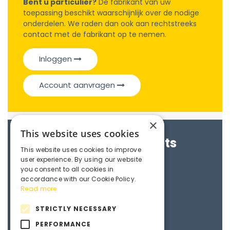
Bent u particulier?
De fabrikant van uw
toepassing beschikt waarschijnlijk over de nodige
onderdelen. We raden dan ook aan rechtstreeks
contact met de fabrikant op te nemen.
Inloggen
Account aanvragen
×
This website uses cookies
Brochures & Datasheets
This website uses cookies to improve
user experience. By using our website
Maedler e-catalogue
you consent to all cookies in
accordance with our Cookie Policy.
Read more
3D File
STRICTLY NECESSARY
PERFORMANCE