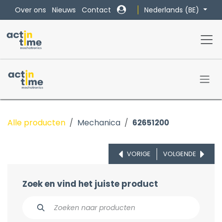
Overslaan naar inhoud
Nederlands (BE)
Over ons
Nieuws
Contact
Alle producten
Mechanica
62651200
VORIGE
VOLGENDE
Zoek en vind het juiste product