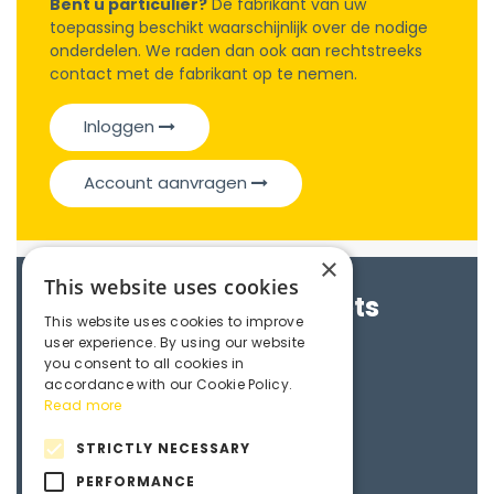
Bent u particulier?
De fabrikant van uw
toepassing beschikt waarschijnlijk over de nodige
onderdelen. We raden dan ook aan rechtstreeks
contact met de fabrikant op te nemen.
Inloggen
Account aanvragen
×
This website uses cookies
Brochures & Datasheets
This website uses cookies to improve
user experience. By using our website
Maedler e-catalogue
you consent to all cookies in
accordance with our Cookie Policy.
Read more
3D File
STRICTLY NECESSARY
PERFORMANCE