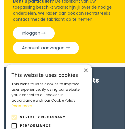
Bent u particulier?
De fabrikant van uw
toepassing beschikt waarschijnlijk over de nodige
onderdelen. We raden dan ook aan rechtstreeks
contact met de fabrikant op te nemen.
Inloggen
Account aanvragen
×
This website uses cookies
Brochures & Datasheets
This website uses cookies to improve
user experience. By using our website
Maedler e-catalogue
you consent to all cookies in
accordance with our Cookie Policy.
Read more
3D File
STRICTLY NECESSARY
PERFORMANCE