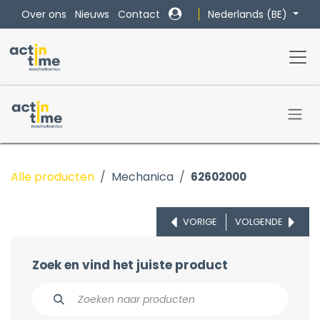
Overslaan naar inhoud
Nederlands (BE)
Over ons
Nieuws
Contact
Alle producten
Mechanica
62602000
VORIGE
VOLGENDE
Zoek en vind het juiste product