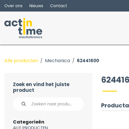
Overslaan naar inhoud
Over ons
Nieuws
Contact
Alle producten
Mechanica
62441600
62441
Zoek en vind het juiste
product
Producta
Categorieën
ALLE PRODUCTEN