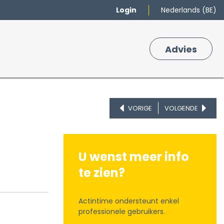
Login
Nederlands (BE)
Merken
Winkelmand
Adv
​ies
0
VORIGE
VOLGENDE
U wenst meer info
te zien?
Actintime ondersteunt enkel
professionele gebruikers.