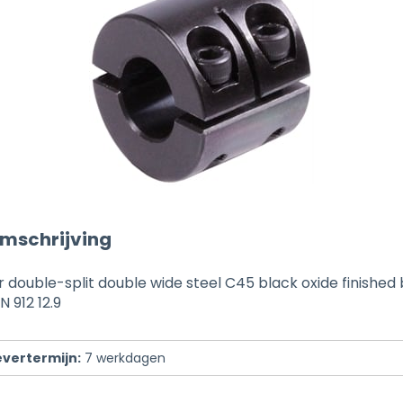
mschrijving
 double-split double wide steel C45 black oxide finishe
N 912 12.9
evertermijn:
7
werkdagen