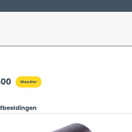
Producten
Sectoren
600
Maedler
fbeeldingen