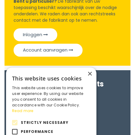
Bent u particulier?
De fabrikant van uw
toepassing beschikt waarschijnlijk over de nodige
onderdelen. We raden dan ook aan rechtstreeks
contact met de fabrikant op te nemen.
Inloggen
Account aanvragen
×
This website uses cookies
Brochures & Datasheets
This website uses cookies to improve
user experience. By using our website
Maedler e-catalogue
you consent to all cookies in
accordance with our Cookie Policy.
Read more
3D File
STRICTLY NECESSARY
PERFORMANCE