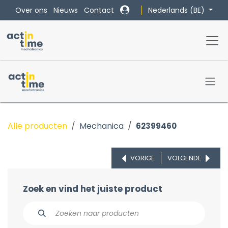
Overslaan naar inhoud
Nederlands (BE)
Over ons
Nieuws
Contact
Alle producten
Mechanica
62399460
VORIGE
VOLGENDE
Zoek en vind het juiste product