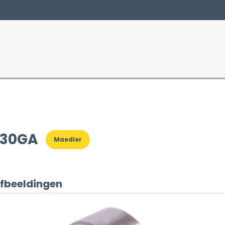
Producten
Sectoren
130GA
Maedler
fbeeldingen