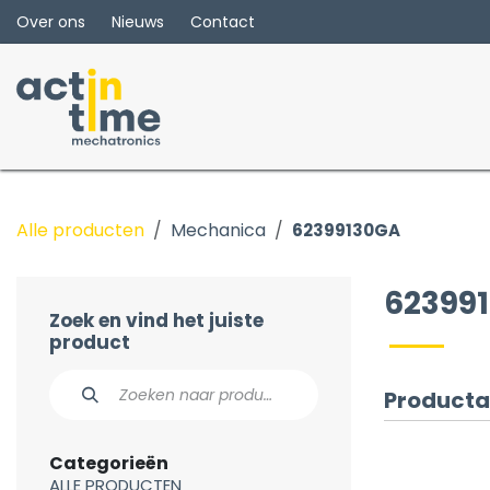
Overslaan naar inhoud
Over ons
Nieuws
Contact
Alle producten
Mechanica
62399130GA
62399
Zoek en vind het juiste
product
Producta
Categorieën
ALLE PRODUCTEN