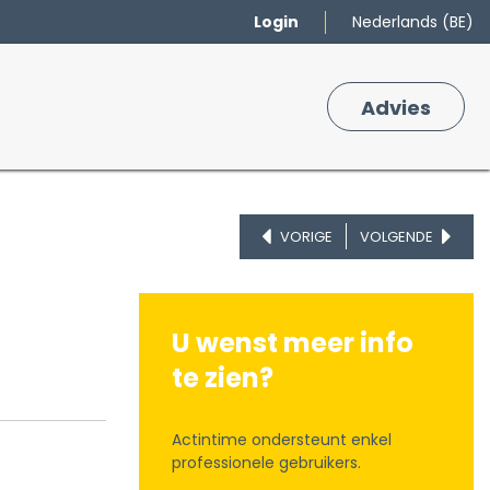
Login
Nederlands (BE)
Merken
Winkelmand
Adv
​ies
0
VORIGE
VOLGENDE
U wenst meer info
te zien?
Actintime ondersteunt enkel
professionele gebruikers.