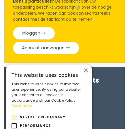
Bent u particulier?
De fabrikant van uw
toepassing beschikt waarschijnlijk over de nodige
onderdelen. We raden dan ook aan rechtstreeks
contact met de fabrikant op te nemen.
Inloggen
Account aanvragen
×
This website uses cookies
Brochures & Datasheets
This website uses cookies to improve
user experience. By using our website
Maedler e-catalogue
you consent to all cookies in
accordance with our Cookie Policy.
Read more
3D File
STRICTLY NECESSARY
PERFORMANCE