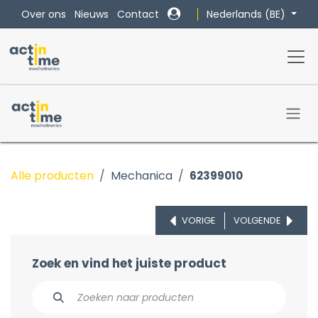
Overslaan naar inhoud
Nederlands (BE)
Over ons
Nieuws
Contact
Alle producten
Mechanica
62399010
VORIGE
VOLGENDE
Zoek en vind het juiste product