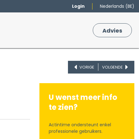
Login
Nederlands (BE)
Merken
Winkelmand
Adv
​ies
0
VORIGE
VOLGENDE
U wenst meer info
te zien?
Actintime ondersteunt enkel
professionele gebruikers.