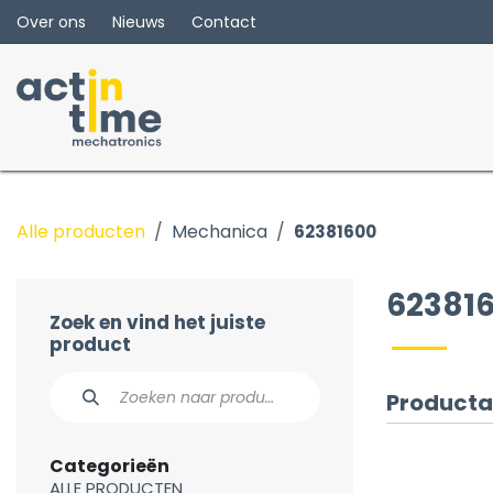
Overslaan naar inhoud
Over ons
Nieuws
Contact
Alle producten
Mechanica
62381600
62381
Zoek en vind het juiste
product
Producta
Categorieën
ALLE PRODUCTEN