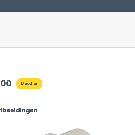
Producten
Sectoren
600
Maedler
fbeeldingen