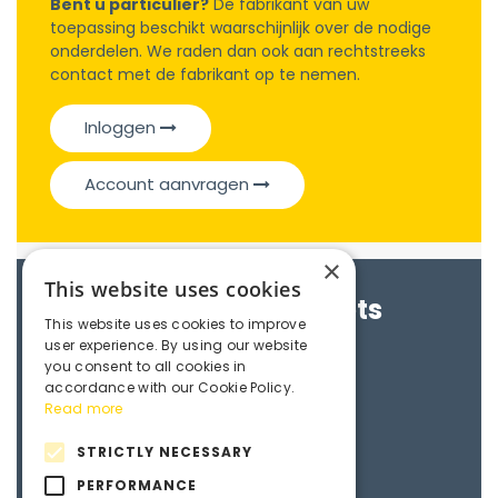
Bent u particulier?
De fabrikant van uw
toepassing beschikt waarschijnlijk over de nodige
onderdelen. We raden dan ook aan rechtstreeks
contact met de fabrikant op te nemen.
Inloggen
Account aanvragen
×
This website uses cookies
Brochures & Datasheets
This website uses cookies to improve
user experience. By using our website
Maedler e-catalogue
you consent to all cookies in
accordance with our Cookie Policy.
Read more
3D File
STRICTLY NECESSARY
PERFORMANCE