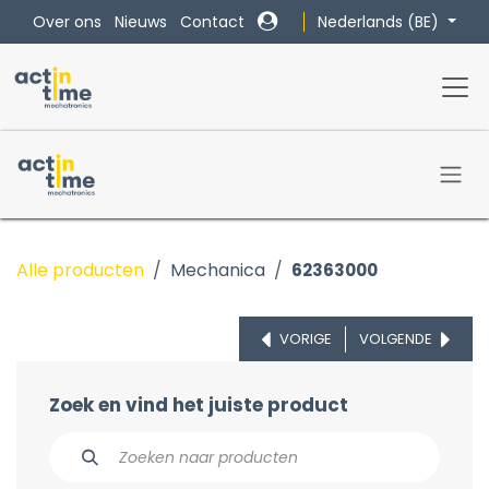
Overslaan naar inhoud
Nederlands (BE)
Over ons
Nieuws
Contact
Alle producten
Mechanica
62363000
VORIGE
VOLGENDE
Zoek en vind het juiste product