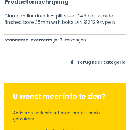
Productomschrijving
Clamp collar double-split steel C45 black oxide
finished bore 35mm with bolts DIN 912 12.9 type N
Standaard levertermijn:
7
werkdagen
Terug naar categorie
U wenst meer info te zien?
Actintime ondersteunt enkel professionele
gebruikers.