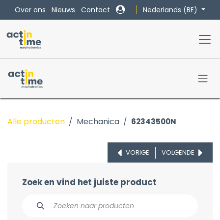
Overslaan naar inhoud
Nederlands (BE)
Over ons
Nieuws
Contact
Alle producten
Mechanica
62343500N
VORIGE
VOLGENDE
Zoek en vind het juiste product