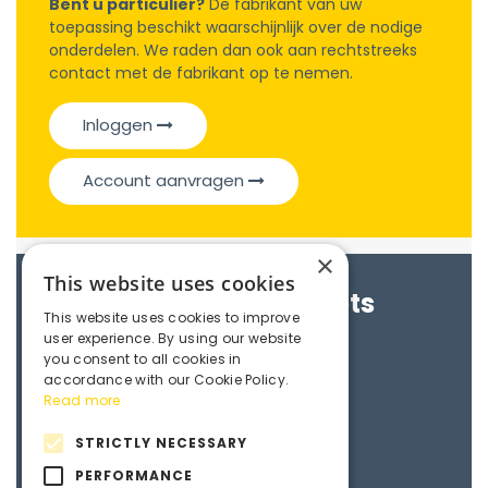
Bent u particulier?
De fabrikant van uw
toepassing beschikt waarschijnlijk over de nodige
onderdelen. We raden dan ook aan rechtstreeks
contact met de fabrikant op te nemen.
Inloggen
Account aanvragen
×
This website uses cookies
Brochures & Datasheets
This website uses cookies to improve
user experience. By using our website
Maedler e-catalogue
you consent to all cookies in
accordance with our Cookie Policy.
Read more
3D File
STRICTLY NECESSARY
PERFORMANCE