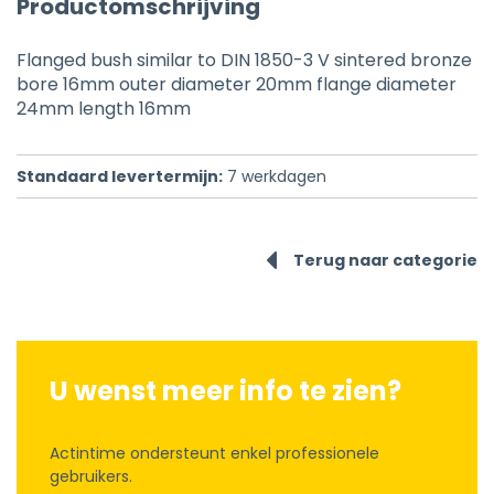
Productomschrijving
Flanged bush similar to DIN 1850-3 V sintered bronze
bore 16mm outer diameter 20mm flange diameter
24mm length 16mm
Standaard levertermijn:
7
werkdagen
Terug naar categorie
U wenst meer info te zien?
Actintime ondersteunt enkel professionele
gebruikers.