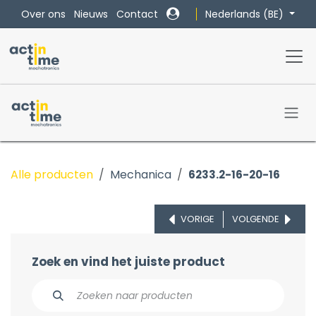
Overslaan naar inhoud
Nederlands (BE)
Over ons
Nieuws
Contact
Alle producten
Mechanica
6233.2-16-20-16
VORIGE
VOLGENDE
Zoek en vind het juiste product