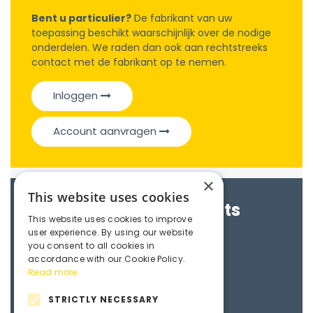
Bent u particulier?
De fabrikant van uw
toepassing beschikt waarschijnlijk over de nodige
onderdelen. We raden dan ook aan rechtstreeks
contact met de fabrikant op te nemen.
Inloggen
Account aanvragen
×
This website uses cookies
Brochures & Datasheets
This website uses cookies to improve
user experience. By using our website
Maedler e-catalogue
you consent to all cookies in
accordance with our Cookie Policy.
Read more
3D File
STRICTLY NECESSARY