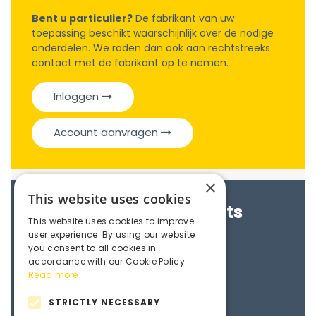
Bent u particulier?
De fabrikant van uw
toepassing beschikt waarschijnlijk over de nodige
onderdelen. We raden dan ook aan rechtstreeks
contact met de fabrikant op te nemen.
Inloggen
Account aanvragen
×
This website uses cookies
Brochures & Datasheets
This website uses cookies to improve
user experience. By using our website
Maedler e-catalogue
you consent to all cookies in
accordance with our Cookie Policy.
Read more
3D File
STRICTLY NECESSARY