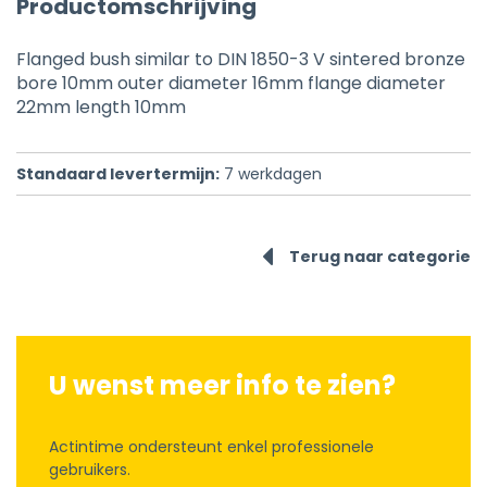
Productomschrijving
Flanged bush similar to DIN 1850-3 V sintered bronze
bore 10mm outer diameter 16mm flange diameter
22mm length 10mm
Standaard levertermijn:
7
werkdagen
Terug naar categorie
U wenst meer info te zien?
Actintime ondersteunt enkel professionele
gebruikers.