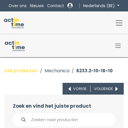
Overslaan naar inhoud
Nederlands (BE)
Over ons
Nieuws
Contact
Alle producten
Mechanica
6233.2-10-16-10
VORIGE
VOLGENDE
Zoek en vind het juiste product