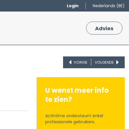
Login
Nederlands (BE)
Merken
Winkelmand
Adv
​ies
0
VORIGE
VOLGENDE
U wenst meer info
te zien?
Actintime ondersteunt enkel
professionele gebruikers.