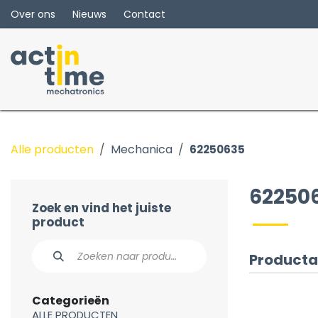
Overslaan naar inhoud
Over ons
Nieuws
Contact
Alle producten
Mechanica
62250635
62250
Zoek en vind het juiste
product
Producta
Categorieën
ALLE PRODUCTEN