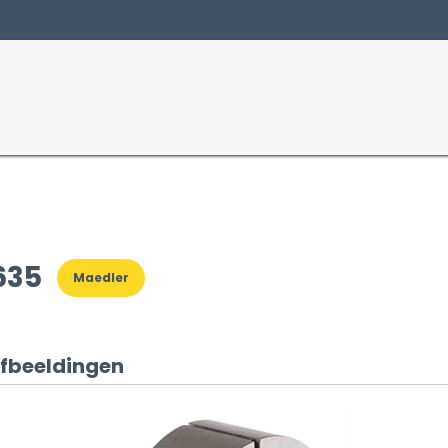
Producten
Sectoren
635
Maedler
fbeeldingen